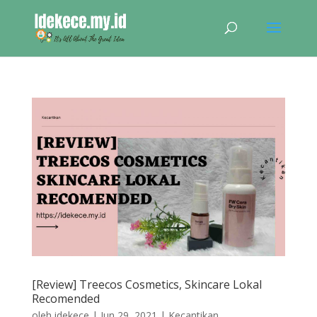
[Review] Treecos Cosmetics, Skincare Lokal
Recomended
oleh
idekece
|
Jun 29, 2021
|
Kecantikan