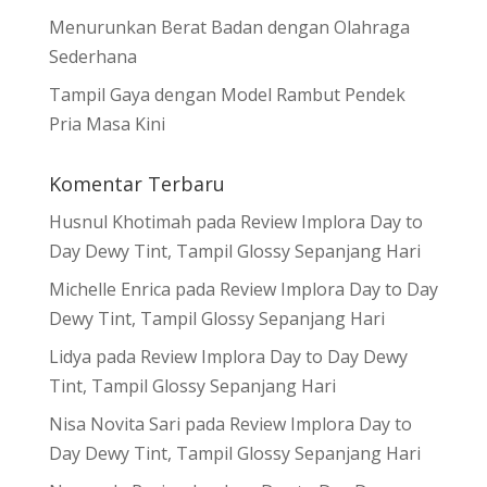
Menurunkan Berat Badan dengan Olahraga
Sederhana
Tampil Gaya dengan Model Rambut Pendek
Pria Masa Kini
Komentar Terbaru
Husnul Khotimah
pada
Review Implora Day to
Day Dewy Tint, Tampil Glossy Sepanjang Hari
Michelle Enrica
pada
Review Implora Day to Day
Dewy Tint, Tampil Glossy Sepanjang Hari
Lidya
pada
Review Implora Day to Day Dewy
Tint, Tampil Glossy Sepanjang Hari
Nisa Novita Sari
pada
Review Implora Day to
Day Dewy Tint, Tampil Glossy Sepanjang Hari