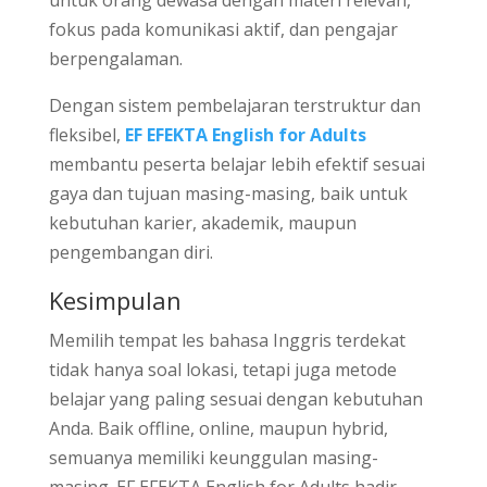
fokus pada komunikasi aktif, dan pengajar
berpengalaman.
Dengan sistem pembelajaran terstruktur dan
fleksibel,
EF EFEKTA English for Adults
membantu peserta belajar lebih efektif sesuai
gaya dan tujuan masing-masing, baik untuk
kebutuhan karier, akademik, maupun
pengembangan diri.
Kesimpulan
Memilih tempat les bahasa Inggris terdekat
tidak hanya soal lokasi, tetapi juga metode
belajar yang paling sesuai dengan kebutuhan
Anda. Baik offline, online, maupun hybrid,
semuanya memiliki keunggulan masing-
masing. EF EFEKTA English for Adults hadir