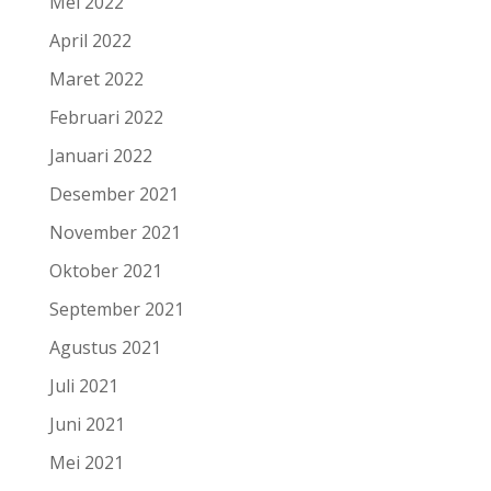
Mei 2022
April 2022
Maret 2022
Februari 2022
Januari 2022
Desember 2021
November 2021
Oktober 2021
September 2021
Agustus 2021
Juli 2021
Juni 2021
Mei 2021