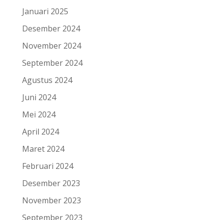
Januari 2025
Desember 2024
November 2024
September 2024
Agustus 2024
Juni 2024
Mei 2024
April 2024
Maret 2024
Februari 2024
Desember 2023
November 2023
September 2023