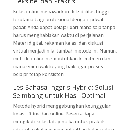
Fleksibel dan Praktis
Kelas online menawarkan fleksibilitas tinggi,
terutama bagi profesional dengan jadwal
padat. Anda dapat belajar dari mana saja tanpa
harus menghabiskan waktu di perjalanan.
Materi digital, rekaman kelas, dan diskusi
virtual menjadi nilai tambah metode ini. Namun,
metode online membutuhkan komitmen dan
manajemen waktu yang baik agar proses
belajar tetap konsisten.
Les Bahasa Inggris Hybrid: Solusi
Seimbang untuk Hasil Optimal
Metode hybrid menggabungkan keunggulan
kelas offline dan online. Peserta dapat
mengikuti kelas tatap muka untuk praktik
intensif, sekaligus memanfaatkan kelas online