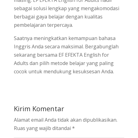
sebagai solusi lengkap yang mengakomodasi
berbagai gaya belajar dengan kualitas
pembelajaran terpercaya.
Saatnya meningkatkan kemampuan bahasa
Inggris Anda secara maksimal. Bergabunglah
sekarang bersama EF EFEKTA English for
Adults dan pilih metode belajar yang paling
cocok untuk mendukung kesuksesan Anda.
Kirim Komentar
Alamat email Anda tidak akan dipublikasikan.
Ruas yang wajib ditandai
*