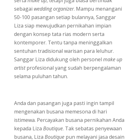
serta
make up
, tetapi juga biasa bertindak
sebagai
wedding organizer
. Mampu menangani
50-100 pasangan setiap bulannya, Sanggar
Liza siap mewujudkan pernikahan impian
dengan konsep tata rias modern serta
kontemporer. Tentu tanpa meninggalkan
sentuhan tradisional warisan para leluhur.
Sanggar Liza didukung oleh personel
make up
artist
profesional yang sudah berpengalaman
selama puluhan tahun.
Anda dan pasangan juga pasti ingin tampil
mengenakan busana memesona di hari
istimewa. Percayakan busana pernikahan Anda
kepada Liza
Boutique
. Tak sebatas penyewaan
busana, Liza
Boutique
pun melayani jasa desain