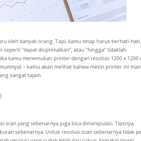
uru oleh banyak orang. Tapi, kamu tetap harus berhati-hati,
 seperti “dapat dioptimalkan”, atau “hingga” tidaklah
Jika kamu menemukan printer dengan resolusi 1200 x 1200 
 umumnya) – kamu akan melihat bahwa mesin printer ini ma
ang sangat tajam.
g
usi scan yang sebenarnya juga bisa dimanipulasi. Tipsnya,
 ukuran sebenarnya. Untuk resolusi scan sebenarnya tidak p
dalah resolusi yang sudah lebih dari cukup. Semakin tinggi