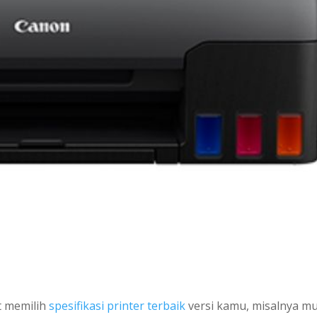
t memilih
spesifikasi printer terbaik
versi kamu, misalnya mu