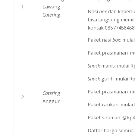
1
Lawang
Nasi
box
dan keperlu
Catering
bisa langsung memin
kontak 08577458458
Paket nasi
box
: mula
Paket prasmanan: mu
Snack
manis: mulai R
Snack
gurih: mulai Rp
Paket prasmanan: mu
Catering
2
Anggur
Paket racikan: mulai
Paket siraman: @Rp4
Daftar harga semua