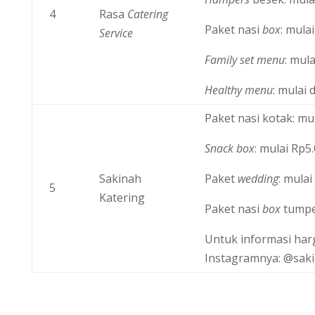
4
Rasa
Catering
Paket nasi
box
: mula
Service
Family set menu
: mul
Healthy menu
: mulai
Paket nasi kotak: mu
Snack box
: mulai Rp5
Sakinah
Paket
wedding
: mula
5
Katering
Paket nasi
box
tumpen
Untuk informasi har
Instagramnya: @saki