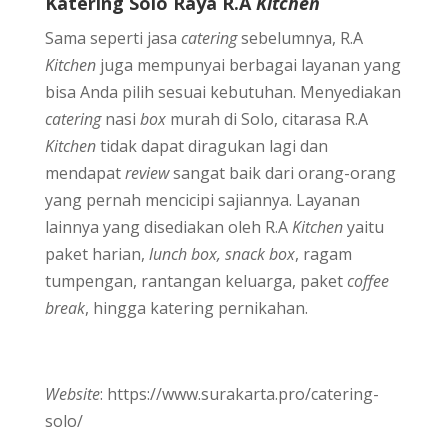
Katering Solo Raya R.A
Kitchen
Sama seperti jasa
catering
sebelumnya, R.A
Kitchen
juga mempunyai berbagai layanan yang
bisa Anda pilih sesuai kebutuhan. Menyediakan
catering
nasi
box
murah di Solo, citarasa R.A
Kitchen
tidak dapat diragukan lagi dan
mendapat
review
sangat baik dari orang-orang
yang pernah mencicipi sajiannya. Layanan
lainnya yang disediakan oleh R.A
Kitchen
yaitu
paket harian,
lunch box, snack box
, ragam
tumpengan, rantangan keluarga, paket
coffee
break
, hingga katering pernikahan.
Website
: https://www.surakarta.pro/catering-
solo/