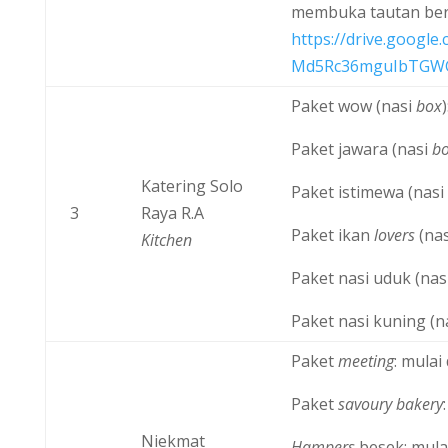
membuka tautan ber
https://drive.googl
Md5Rc36mguIbTGWG
Paket wow (nasi
box
Paket jawara (nasi
b
Katering Solo
Paket istimewa (nasi
3
Raya R.A
Paket ikan
lovers
(na
Kitchen
Paket nasi uduk (nas
Paket nasi kuning (n
Paket
meeting
: mulai
Paket
savoury bakery
Niekmat
Hampers
besek: mulai